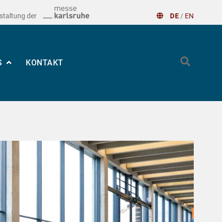
staltung der
DE
/
EN
S
KONTAKT