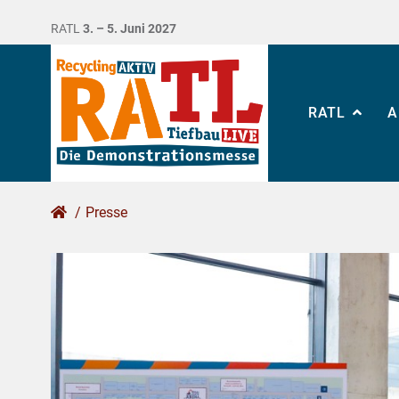
RATL
3. – 5. Juni 2027
RATL
A
/
Presse