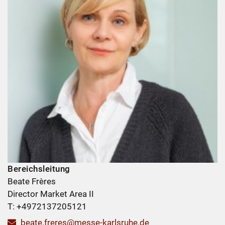
Bereichsleitung
Beate Frères
Director Market Area II
T: +4972137205121
beate.freres@messe-karlsruhe.de